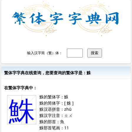
输入汉字简（繁）体：
繁体字字典在线查询，您要查询的繁体字是：鮢
在繁体字字典中：
鮢的繁体字：鮢
鮢
鮢的简体字：[ 鮢 ]
鮢汉语拼音：zhū
鮢汉字注音：ㄓㄨ
鮢的部首：魚
鮢部首笔画：11