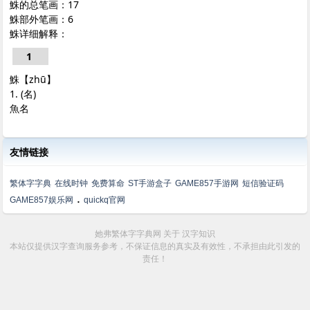
鮢的总笔画：17
鮢部外笔画：6
鮢详细解释：
1
鮢【zhū】
1. (名)
魚名
友情链接
繁体字字典
在线时钟
免费算命
ST手游盒子
GAME857手游网
短信验证码
.
GAME857娱乐网
quickq官网
她弗繁体字字典网
关于
汉字知识
本站仅提供汉字查询服务参考，不保证信息的真实及有效性，不承担由此引发的
责任！