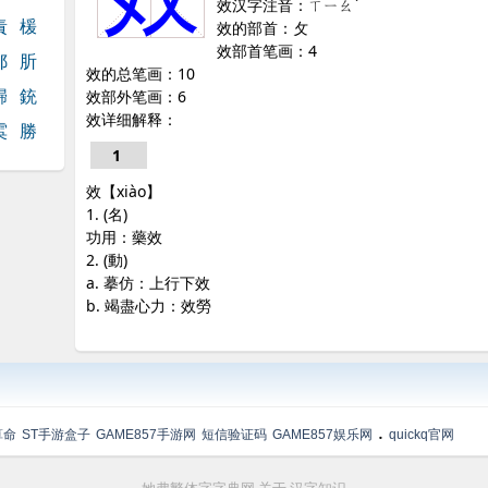
效汉字注音：ㄒㄧㄠˋ
責
楥
效的部首：攵
效部首笔画：4
郼
肵
效的总笔画：10
歸
銃
效部外笔画：6
效详细解释：
雵
勝
1
效【xiào】
1. (名)
功用：藥效
2. (動)
a. 摹仿：上行下效
b. 竭盡心力：效勞
.
算命
ST手游盒子
GAME857手游网
短信验证码
GAME857娱乐网
quickq官网