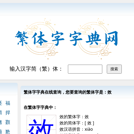
输入汉字简（繁）体：
繁体字字典在线查询，您要查询的繁体字是：效
呸
福
在繁体字字典中：
鼱
捍
效的繁体字：效
效
翹
顟
效的简体字：[ 效 ]
效汉语拼音：xiào
蘬
艵