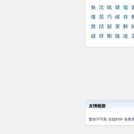
奐
沈
眳
煁
嗌
瓊
琵
巧
嵁
存
唇
踖
顈
茦
麰
磧
烰
剛
隨
玼
友情链接
繁体字字典
在线时钟
免费