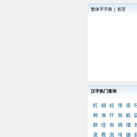
繁体字字典
|
首页
汉字热门查询
飥
銦
絰
倕
瘜
郲
浟
犴
摳
觝
螤
惿
崀
禂
熡
鳶
麑
急
埥
嬓