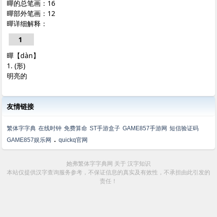
暺的总笔画：16
暺部外笔画：12
暺详细解释：
1
暺【dàn】
1. (形)
明亮的
友情链接
繁体字字典
在线时钟
免费算命
ST手游盒子
GAME857手游网
短信验证码
.
GAME857娱乐网
quickq官网
她弗繁体字字典网
关于
汉字知识
本站仅提供汉字查询服务参考，不保证信息的真实及有效性，不承担由此引发的
责任！