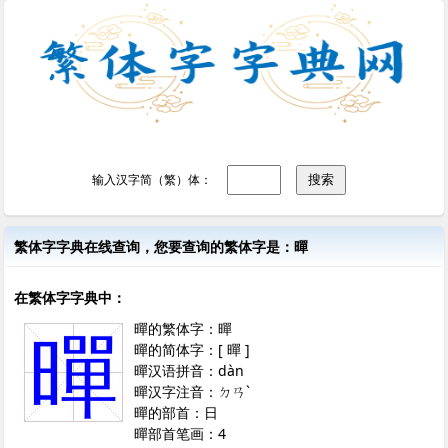
输入汉字简（繁）体：
繁体字字典在线查询，您要查询的繁体字是：暺
在繁体字字典中：
暺的繁体字：暺
暺
暺的简体字：[ 暺 ]
暺汉语拼音：dàn
暺汉字注音：ㄉㄢˋ
暺的部首：日
暺部首笔画：4