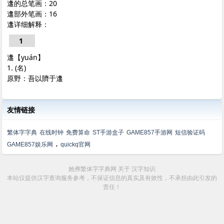
邍的总笔画：20
邍部外笔画：16
邍详细解释：
1
邍【yuán】
1. (名)
原野：吾以隮于邍
友情链接
繁体字字典
在线时钟
免费算命
ST手游盒子
GAME857手游网
短信验证码
.
GAME857娱乐网
quickq官网
她弗繁体字字典网
关于
汉字知识
本站仅提供汉字查询服务参考，不保证信息的真实及有效性，不承担由此引发的
责任！