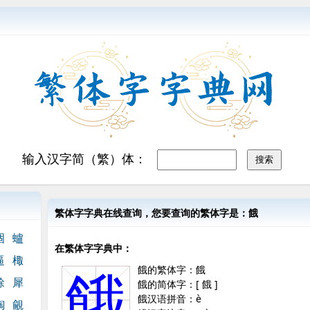
输入汉字简（繁）体：
繁体字字典在线查询，您要查询的繁体字是：餓
凅
蠦
在繁体字字典中：
逼
棷
餓的繁体字：餓
餓
鵌
犀
餓的简体字：[ 餓 ]
餓汉语拼音：è
綯
覦