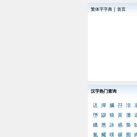
繁体字字典
|
首页
汉字热门查询
迗
撣
臟
孖
涫
嶞
鼳
狼
蔩
灘
鑞
憊
詠
慼
梟
氮
飂
暵
碾
囿