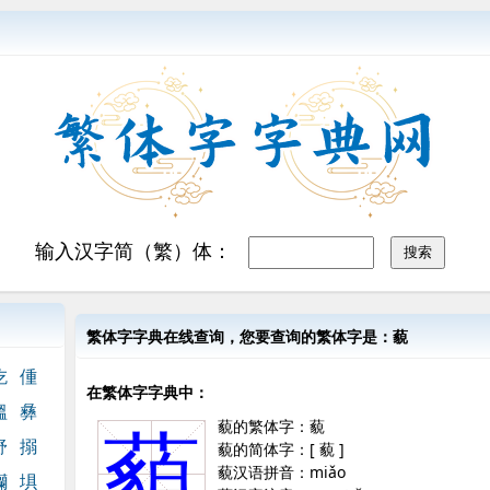
输入汉字简（繁）体：
繁体字字典在线查询，您要查询的繁体字是：藐
吃
偅
在繁体字字典中：
蝹
彝
藐的繁体字：藐
藐
舒
搦
藐的简体字：[ 藐 ]
藐汉语拼音：miǎo
糷
埧