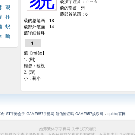
藐汉字注音：ㄇㄧㄠˇ
澪
覾
藐的部首：艸
藐部首笔画：6
崼
扑
藐的总笔画：18
舖
蚇
藐部外笔画：14
藐详细解释：
傘
瞻
1
藐【miǎo】
1. (副)
輕忽：藐視
2. (形)
小：藐小
.
算命
ST手游盒子
GAME857手游网
短信验证码
GAME857娱乐网
quickq官网
她弗繁体字字典网
关于
汉字知识
站仅提供汉字查询服务参考，不保证信息的真实及有效性，不承担由此引发的责