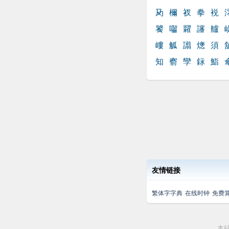
夃
檷
衩
拳
裞
饕
囓
糶
讅
艫
嶁
觚
譾
熜
須
知
窬
孿
銢
鮨
友情链接
繁体字字典
在线时钟
免费
本