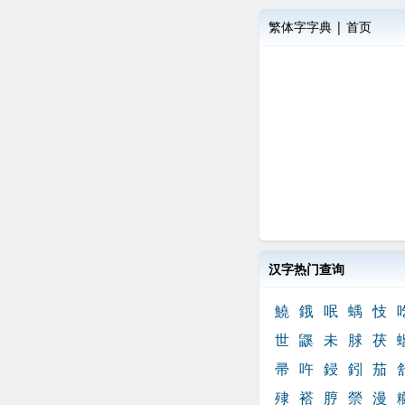
繁体字字典
|
首页
汉字热门查询
鱙
鋨
呡
蝺
忮
世
鼷
未
脙
茯
帚
吘
鋟
鈏
茄
殔
褡
脝
禜
漫