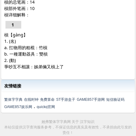
槓的总笔画：14
槓部外笔画：10
槓详细解释：
1
槓【gàng】
1. (名)
a. 扛物用的粗棍：竹槓
b. 一種運動器具：雙槓
2. (動)
爭吵互不相讓：姊弟倆又槓上了
友情链接
繁体字字典
在线时钟
免费算命
ST手游盒子
GAME857手游网
短信验证码
.
GAME857娱乐网
quickq官网
她弗繁体字字典网
关于
汉字知识
本站仅提供汉字查询服务参考，不保证信息的真实及有效性，不承担由此引发的
责任！