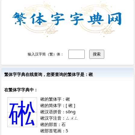
输入汉字简（繁）体：
繁体字字典在线查询，您要查询的繁体字是：硹
在繁体字字典中：
硹的繁体字：硹
硹
硹的简体字：[ 硹 ]
硹汉语拼音：sōng
硹汉字注音：ㄙㄨㄥ
硹的部首：石
硹部首笔画：5